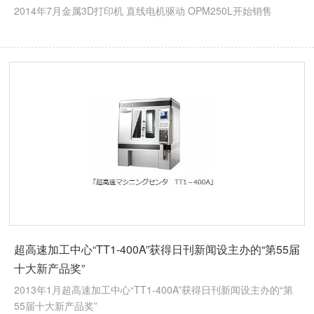
2014年7月金属3D打印机 直线电机驱动 OPM250L开始销售
超高速加工中心“TT1-400A”获得日刊新闻设主办的“第55届
十大新产品奖”
2013年1月超高速加工中心“TT1-400A”获得日刊新闻设主办的“第
55届十大新产品奖”