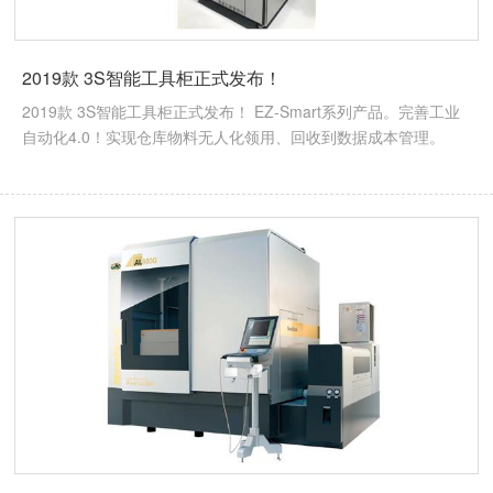
2019款 3S智能工具柜正式发布！
2019款 3S智能工具柜正式发布！ EZ-Smart系列产品。完善工业
自动化4.0！实现仓库物料无人化领用、回收到数据成本管理。